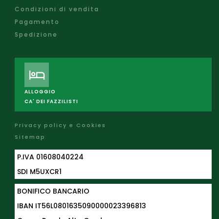
Condizioni di vendita
Pagamento
Spedizione
ALLOGGIO
CA' DEI FAZZILISTI
Privacy policy e Cookies
Sitemap
P.IVA 01608040224
SDI M5UXCR1
BONIFICO BANCARIO
IBAN
IT56L0801635090000023396813