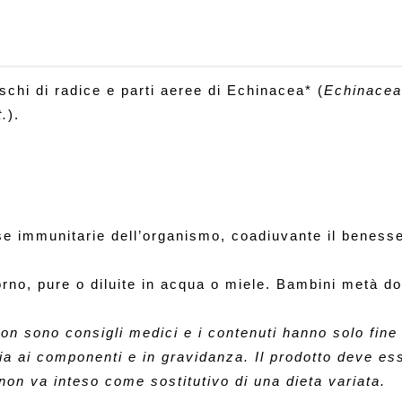
eschi di radice e parti aeree di Echinacea* (
Echinacea
t.
).
ese immunitarie dell’organismo, coadiuvante il benesse
orno, pure o diluite in acqua o miele. Bambini metà d
on sono consigli medici e i contenuti hanno solo fine i
ia ai componenti e in gravidanza. Il prodotto deve ess
 non va inteso come sostitutivo di una dieta variata.