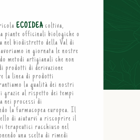
gricola
ECOIDEA
coltiva,
a piante officinali biologiche o
 nel biodistretto della Val di
Lavoriamo in giornata le nostre
do metodi artigianali che non
di prodotti di derivazione
e la linea di prodotti
rantiamo la qualità dei nostri
i grazie al rispetto dei tempi
a nei processi di
ndo la farmacopea europea. Il
ello di aiutarvi a riscoprire il
pi terapeutici racchiuso nel
nendo una scelta di rimedi