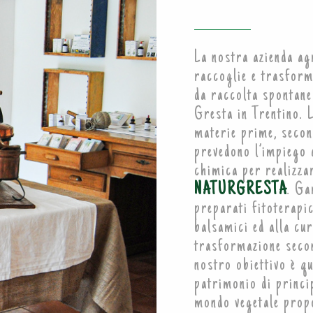
La nostra azienda a
raccoglie e trasform
da raccolta spontanea
Gresta in Trentino. 
materie prime, secon
prevedono l’impiego 
chimica per realizzar
NATURGRESTA
. Ga
preparati fitoterapic
balsamici ed alla cur
trasformazione seco
nostro obiettivo è qu
patrimonio di princi
mondo vegetale propo