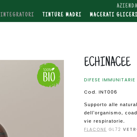
SHOP
AZIEND
INTEGRATORI
TINTURE MADRI
MACERATI GLICER
PRODOTTI ERBORISTICI
ECHINACEE
DIFESE IMMUNITARIE
Cod. INT006
Supporto alle natural
dell’organismo, coad
vie respiratorie.
FLACONE
GL72
VET