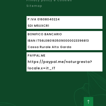
Privacy policy e Cookies
Sitemap
P.IVA 01608040224
SDI M5UXCR1
BONIFICO BANCARIO
IBAN
IT56L0801635090000023396813
Cassa Rurale Alto Garda
PAYPAL.ME
https://paypal.me/naturgresta?
locale.x=it_IT