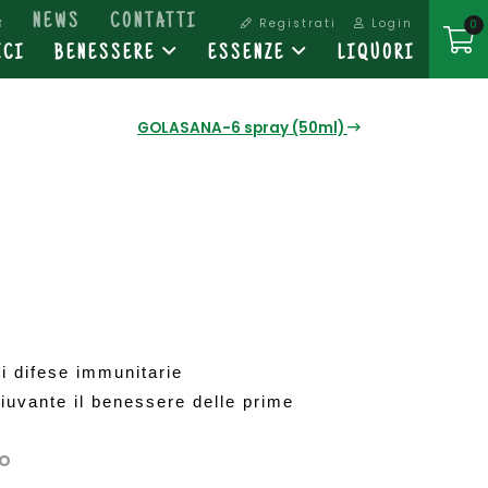
A
NEWS
CONTATTI
Registrati
Login
0
ICI
BENESSERE
ESSENZE
LIQUORI
GOLASANA-6 spray (50ml)
i difese immunitarie 
iuvante il benessere delle prime 
RO