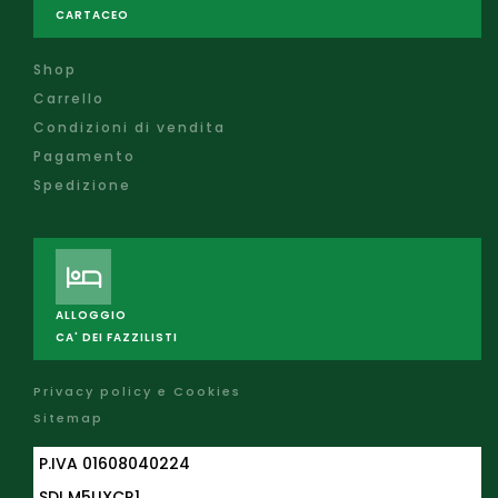
CARTACEO
Shop
Carrello
Condizioni di vendita
Pagamento
Spedizione
ALLOGGIO
CA' DEI FAZZILISTI
Privacy policy e Cookies
Sitemap
P.IVA 01608040224
SDI M5UXCR1