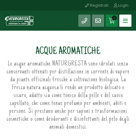
Registrati
Login
0
ACQUE AROMATICHE
Le acque aromatiche NATURGRESTA sono idrolati senza
conservanti ottenuti per distillazione in corrente di vapore
da piante officinali fresche a coltivazione biologica. La
fresca natura acquosa li rende un prodotto delicato e
sicuro, adatto sia come tonico della pelle e del cuoio
capelluto, che come tenue profumo per ambienti, abiti e
persone. Si prestano anche per saponi e trasformazioni
cosmetiche o come deodoranti e disinfettanti del pelo degli
animali domestici.