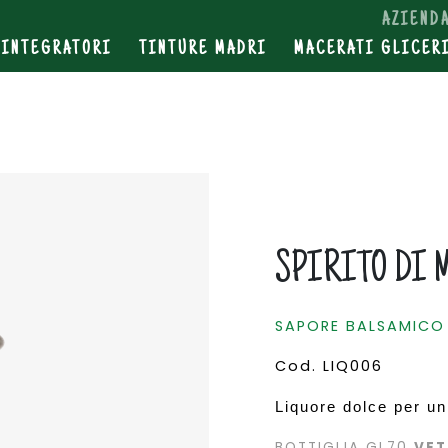
SHOP
AZIEND
INTEGRATORI
TINTURE MADRI
MACERATI GLICER
PRODOTTI ERBORISTICI
SPIRITO DI 
SAPORE BALSAMICO
Cod. LIQ006
Liquore dolce per u
BOTTIGLIA
GL70
VE