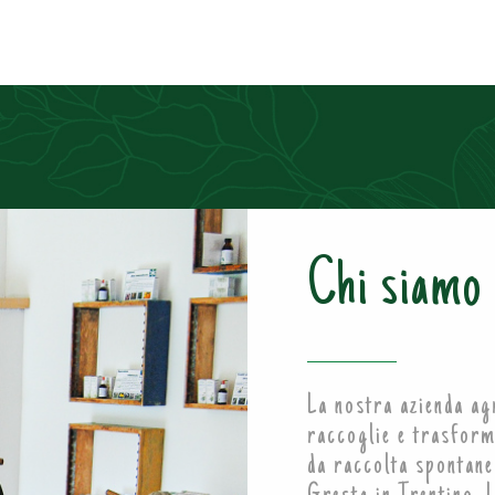
Chi siamo
La nostra azienda a
raccoglie e trasform
da raccolta spontanea