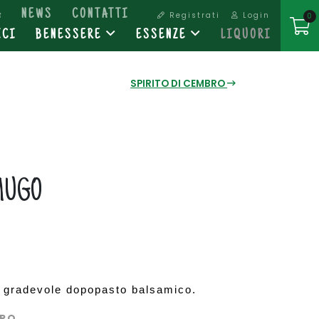
A
NEWS
CONTATTI
Registrati
Login
0
ICI
BENESSERE
ESSENZE
LIQUORI
SPIRITO DI CEMBRO
MUGO
n gradevole dopopasto balsamico.
TRO