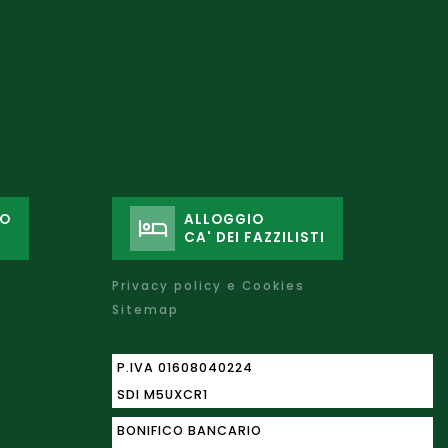
GO
ALLOGGIO
CA' DEI FAZZILISTI
Privacy policy e Cookies
Sitemap
P.IVA 01608040224
SDI M5UXCR1
BONIFICO BANCARIO