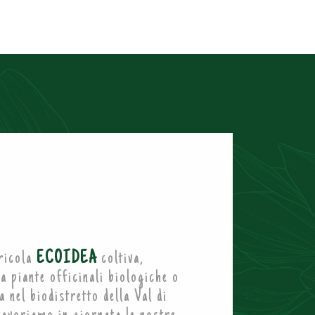
gricola
ECOIDEA
coltiva,
a piante officinali biologiche o
 nel biodistretto della Val di