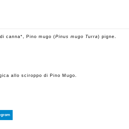
 di canna*, Pino mugo (
Pinus mugo Turra
) pigne.
gica allo sciroppo di Pino Mugo.
egram