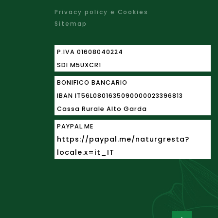
Privacy policy e Cookies
Sitemap
P.IVA 01608040224
SDI M5UXCR1
BONIFICO BANCARIO
IBAN
IT56L0801635090000023396813
Cassa Rurale Alto Garda
PAYPAL.ME
https://paypal.me/naturgresta?
locale.x=it_IT