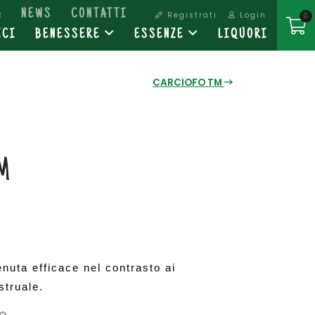
A
NEWS
CONTATTI
Registrati
Login
0
ICI
BENESSERE
ESSENZE
LIQUORI
CARCIOFO TM
M
nuta efficace nel contrasto ai 
struale.