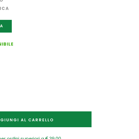
RO
ICA
CA
IBILE
GIUNGI AL CARRELLO
er ordini superiori a
39,00