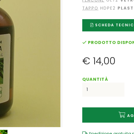
FLACONE
GL72
VET
TAPPO
HDPE2
PLAST
SCHEDA TECNI
PRODOTTO DISPON
€ 14,00
QUANTITÀ
AG
Spedizione gratuita p