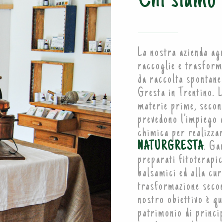
Chi siamo
La nostra azienda a
raccoglie e trasform
da raccolta spontanea
Gresta in Trentino. 
materie prime, secon
prevedono l’impiego 
chimica per realizzar
NATURGRESTA
. Ga
preparati fitoterapic
balsamici ed alla cur
trasformazione seco
nostro obiettivo è qu
patrimonio di princi