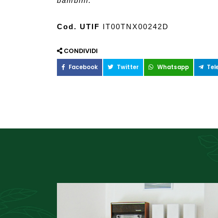
bambini. 
Cod. UTIF
 IT00TNX00242D
CONDIVIDI
Facebook
Twitter
Whatsapp
Tel